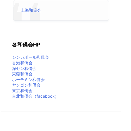
上海和僑会
各和僑会HP
シンガポール和僑会
香港和僑会
深セン和僑会
東莞和僑会
ホーチミン和僑会
ヤンゴン和僑会
東京和僑会
台北和僑会（facebook）