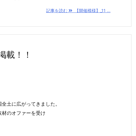
記事を読む
【開催模様】_11 ...
掲載！！
国全土に広がってきました。
取材のオファーを受け
。