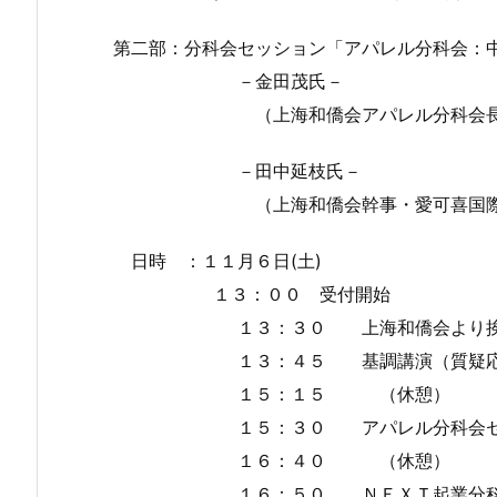
第二部：分科会セッション「アパレル分科会：
－金田茂氏－
（上海和僑会アパレル分科会長・ファッ
－田中延枝氏－
（上海和僑会幹事・愛可喜国際創藝
日時 ：１１月６日(土)
１３：００ 受付開始
１３：３０ 上海和僑会より挨
１３：４５ 基調講演（質疑応
１５：１５ （休憩）
１５：３０ アパレル分科会セ
１６：４０ （休憩）
１６：５０ ＮＥＸＴ起業分科会