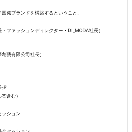
中国発ブランドを構築するということ」
ションディレクター・DI_MODA社長）
有限公司社長）
拶
答含む）
ッション
セッション