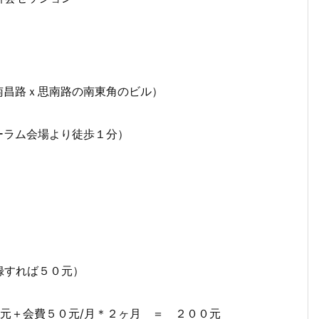
昌路ｘ思南路の南東角のビル）
会場より徒歩１分）
れば５０元）
会費５０元/月＊２ヶ月 ＝ ２００元