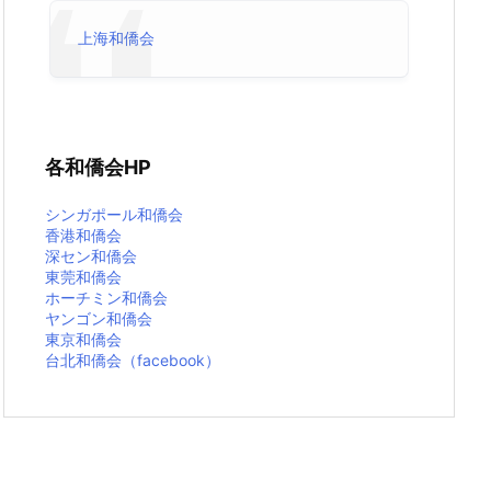
上海和僑会
各和僑会HP
シンガポール和僑会
香港和僑会
深セン和僑会
東莞和僑会
ホーチミン和僑会
ヤンゴン和僑会
東京和僑会
台北和僑会（facebook）