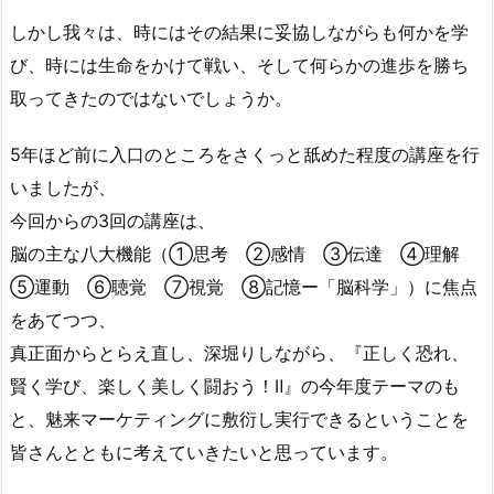
しかし我々は、時にはその結果に妥協しながらも何かを学
び、時には生命をかけて戦い、そして何らかの進歩を勝ち
取ってきたのではないでしょうか。
5年ほど前に入口のところをさくっと舐めた程度の講座を行
いましたが、
今回からの3回の講座は、
脳の主な八大機能（①思考 ②感情 ➂伝達 ④理解
⑤運動 ⑥聴覚 ⑦視覚 ⑧記憶ー「脳科学」）に焦点
をあてつつ、
真正面からとらえ直し、深堀りしながら、『正しく恐れ、
賢く学び、楽しく美しく闘おう！Ⅱ』の今年度テーマのも
と、魅来マーケティングに敷衍し実行できるということを
皆さんとともに考えていきたいと思っています。