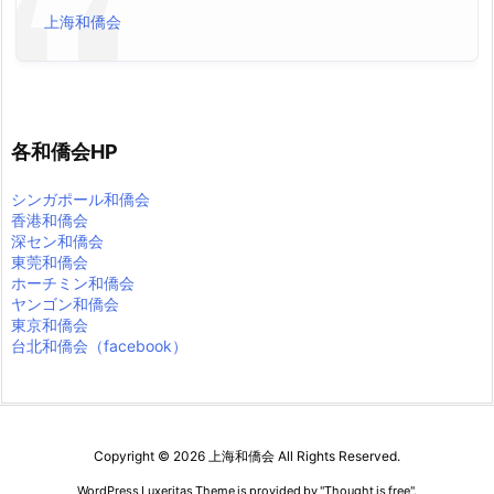
上海和僑会
各和僑会HP
シンガポール和僑会
香港和僑会
深セン和僑会
東莞和僑会
ホーチミン和僑会
ヤンゴン和僑会
東京和僑会
台北和僑会（facebook）
Copyright ©
2026
上海和僑会
All Rights Reserved.
WordPress Luxeritas Theme is provided by "
Thought is free
".