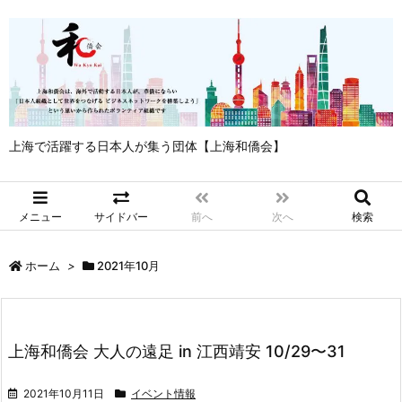
上海で活躍する日本人が集う団体【上海和僑会】
メニュー
サイドバー
前へ
次へ
検索
ホーム
>
2021年10月
上海和僑会 大人の遠足 in 江西靖安 10/29〜31
2021年10月11日
イベント情報