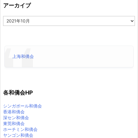
アーカイブ
ア
ー
カ
イ
ブ
上海和僑会
各和僑会HP
シンガポール和僑会
香港和僑会
深セン和僑会
東莞和僑会
ホーチミン和僑会
ヤンゴン和僑会