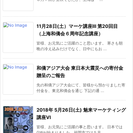
11月28日(土）マーケ講座Ⅲ 第20回目
（上海和僑会６周年記念講座）
皆様、お元気にご活躍のこと思います。 寒さも朝
晩の冷え込みだけでなく、日中にもお ...
和僑アジア大会 東日本大震災への寄付金
贈呈のご報告
先の和僑アジア大会にて、皆様から預かりました寄
付金を、東北和僑会を通じ 下記の通 ...
2018年 5月26日(土) 魅来マーケティング
講座Ⅵ
皆様、お元気にご活躍の事と思います。 日本では
GWが始まりました。福岡市では５月 ...