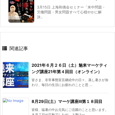
3月15日 上海和僑会セミナー「米中問題・
労働問題・男女問題すべて心穏やかに解
決」
関連記事
2021年６月２６日（土）魅来マーケティ
ング講座21年第４回目（オンライン）
皆さま、非常事態宣言継続中の日々、蒸し暑さが加
わり、毎日の生活にお疲れのことと思 ...
8月29日(土）マーケ講座Ⅲ第１８回目
皆様、猛暑の中お元気にご活躍のことと思います。
８月７日が立秋でしたが、上海は一 ...