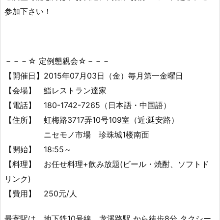
参加下さい！
－－－☆ 定例懇親会☆－－－
【開催日】2015年07月03日（金）毎月第一金曜日
【会場】 鮨レストラン達家
【電話】 180-1742-7265（日本語・中国語）
【住所】 虹梅路3717弄10号109室（近:延安路）
ニセモノ市場 珍珠城1楼南面
【開始】 18:55～
【料理】 お任せ料理+飲み放題(ビール・焼酎、ソフトド
リンク)
【費用】 250元/人
最寄駅は、地下鉄10号線 龙溪路駅 から徒歩8分 タクシー