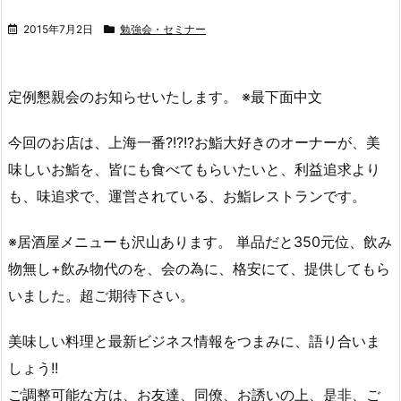
2015年7月2日
勉強会・セミナー
定例懇親会のお知らせいたします。 ※最下面中文
今回のお店は、上海一番?!?!?お鮨大好きのオーナーが、美
味しいお鮨を、皆にも食べてもらいたいと、利益追求より
も、味追求で、運営されている、お鮨レストランです。
※居酒屋メニューも沢山あります。 単品だと350元位、飲み
物無し+飲み物代のを、会の為に、格安にて、提供してもら
いました。超ご期待下さい。
美味しい料理と最新ビジネス情報をつまみに、語り合いま
しょう!!
ご調整可能な方は、お友達、同僚、お誘いの上、是非、ご