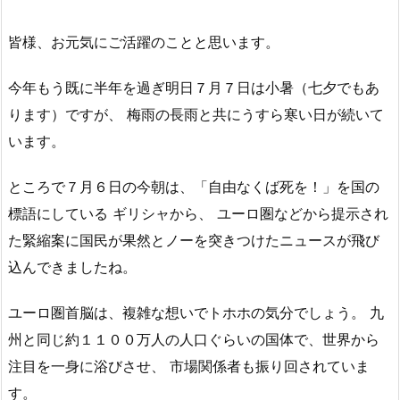
皆様、お元気にご活躍のことと思います。
今年もう既に半年を過ぎ明日７月７日は小暑（七夕でもあ
ります）ですが、 梅雨の長雨と共にうすら寒い日が続いて
います。
ところで７月６日の今朝は、「自由なくば死を！」を国の
標語にしている ギリシャから、 ユーロ圏などから提示され
た緊縮案に国民が果然とノーを突きつけたニュースが飛び
込んできましたね。
ユーロ圏首脳は、複雑な想いでトホホの気分でしょう。 九
州と同じ約１１００万人の人口ぐらいの国体で、世界から
注目を一身に浴びさせ、 市場関係者も振り回されていま
す。