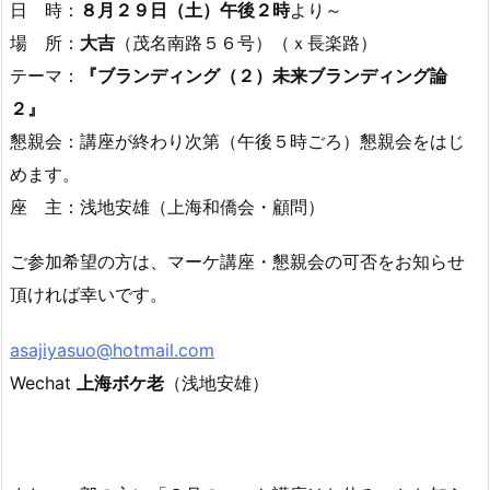
日 時：
８月２９日（土）午後２時
より～
場 所：
大吉
（茂名南路５６号）（ｘ長楽路）
テーマ：
『ブランディング（２）未来ブランディング論
２』
懇親会：講座が終わり次第（午後５時ごろ）懇親会をはじ
めます。
座 主：浅地安雄（上海和僑会・顧問）
ご参加希望の方は、マーケ講座・懇親会の可否をお知らせ
頂ければ幸いです。
asajiyasuo@hotmail.com
Wechat
上海ボケ老
（浅地安雄）