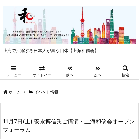
上海で活躍する日本人が集う団体【上海和僑会】
メニュー
サイドバー
前へ
次へ
検索
ホーム
>
イベント情報
11月7日(土) 安永博信氏ご講演・上海和僑会オープン
フォーラム