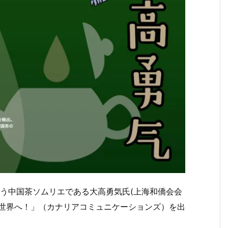
う中国茶ソムリエである大高勇気氏(上海和僑会会
て世界へ！」（カナリアコミュニケーションズ）を出