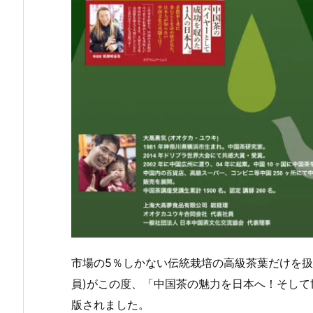
市場の5％しかない伝統栽培の高級茶葉だけを扱
員)がこの度、「中国茶の魅力を日本へ！そし
版されました。