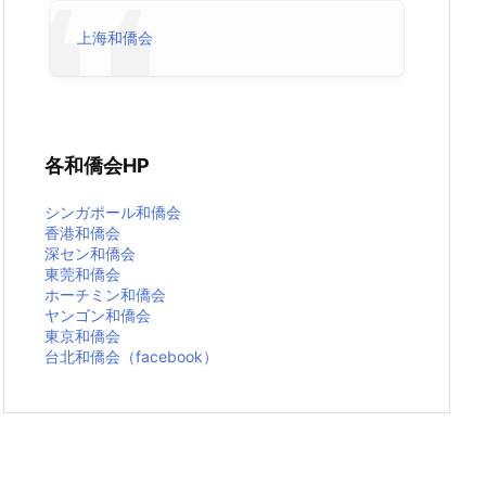
上海和僑会
各和僑会HP
シンガポール和僑会
香港和僑会
深セン和僑会
東莞和僑会
ホーチミン和僑会
ヤンゴン和僑会
東京和僑会
台北和僑会（facebook）